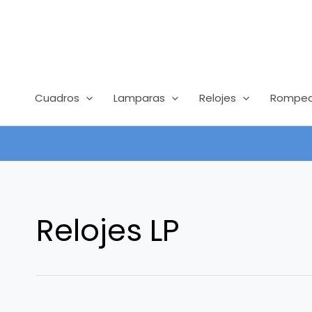
Ir
contenido
al
contenido
Cuadros
Lamparas
Relojes
Rompec
Relojes LP