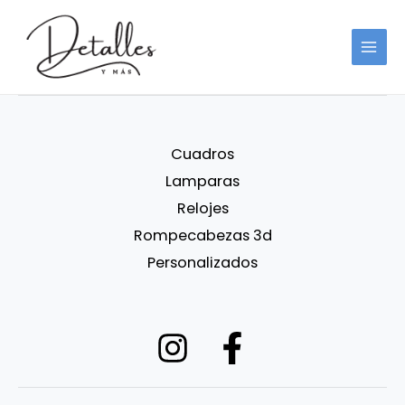
Ir
contenido
al
contenido
Cuadros
Lamparas
Relojes
Rompecabezas 3d
Personalizados