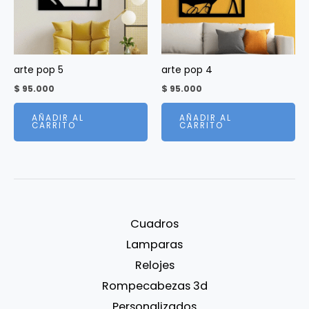
arte pop 5
arte pop 4
$
95.000
$
95.000
AÑADIR AL
AÑADIR AL
CARRITO
CARRITO
Cuadros
Lamparas
Relojes
Rompecabezas 3d
Personalizados