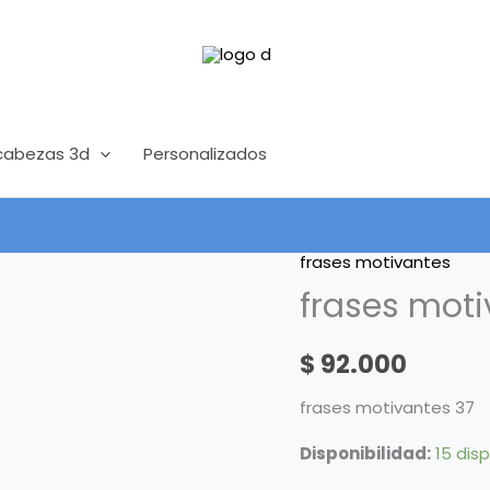
abezas 3d
Personalizados
frases motivantes
frases
frases moti
motivantes
37
cantidad
$
92.000
frases motivantes 37
Disponibilidad:
15 dis