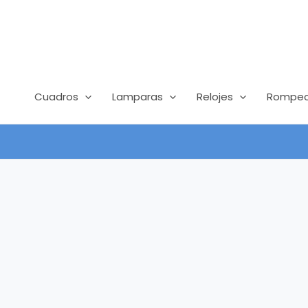
Ir
contenido
al
contenido
Cuadros
Lamparas
Relojes
Rompec